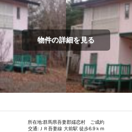
物件の詳細を見る
所在地:群馬県吾妻郡嬬恋村 ご成約
交通:ＪＲ吾妻線 大前駅 徒歩6.9ｋm