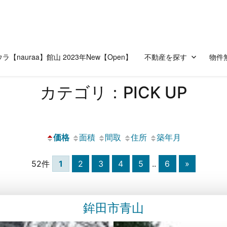
ラ【nauraa】館山 2023年New【Open】
不動産を探す
物件
カテゴリ：PICK UP
価格
面積
間取
住所
築年月
52件
1
2
3
4
5
..
6
»
鉾田市青山