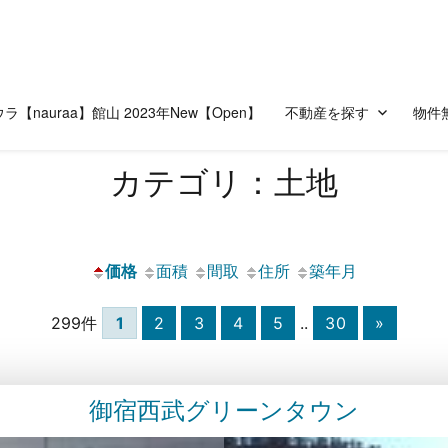
ラ【nauraa】館山 2023年New【Open】
不動産を探す
物件
カテゴリ：土地
価格
面積
間取
住所
築年月
299件
1
2
3
4
5
..
30
»
御宿西武グリーンタウン