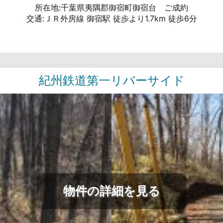
所在地:千葉県夷隅郡御宿町御宿台 ご成約
交通:ＪＲ外房線 御宿駅 徒歩より1.7km 徒歩6分
紀州鉄道第一リバーサイド
物件の詳細を見る