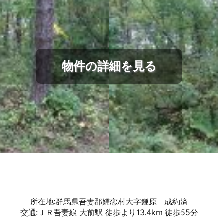
物件の詳細を見る
所在地:群馬県吾妻郡嬬恋村大字鎌原 成約済
交通:ＪＲ吾妻線 大前駅 徒歩より13.4km 徒歩55分