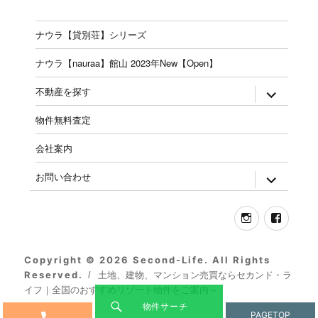
ナウラ【貸別荘】シリーズ
ナウラ【nauraa】館山 2023年New【Open】
expand
不動産を探す
child
menu
物件無料査定
会社案内
expand
お問い合わせ
child
menu
Instagram
Face
Copyright © 2026 Second-Life. All Rights
Reserved.
土地、建物、マンション売買ならセカンド・ラ
イフ｜全国のおすすめリゾート物件をご案内～
物件サーチ
PAGE
TOP