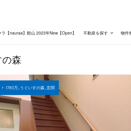
うぐいすの森
ラ【nauraa】館山 2023年New【Open】
不動産を探す
物件
すの森