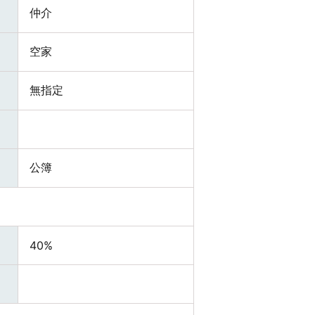
仲介
空家
無指定
公簿
40%