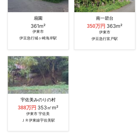
扇園
南一碧台
361m²
363m²
350万円
伊東市
伊東市
伊豆急行城ヶ崎海岸駅
伊豆急行富戸駅
宇佐美みのりの村
353㎡m²
388万円
伊東市 宇佐美
ＪＲ伊東線宇佐美駅