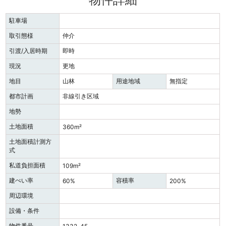
駐車場
取引態様
仲介
引渡/入居時期
即時
現況
更地
地目
山林
用途地域
無指定
都市計画
非線引き区域
地勢
土地面積
360m²
土地面積計測方
式
私道負担面積
109m²
建ぺい率
容積率
60%
200%
周辺環境
設備・条件
物件番号