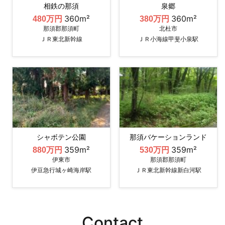
相鉄の那須
泉郷
360m²
360m²
480万円
380万円
那須郡那須町
北杜市
ＪＲ東北新幹線
ＪＲ小海線甲斐小泉駅
シャボテン公園
那須バケーションランド
359m²
359m²
880万円
530万円
伊東市
那須郡那須町
伊豆急行城ヶ崎海岸駅
ＪＲ東北新幹線新白河駅
Contact