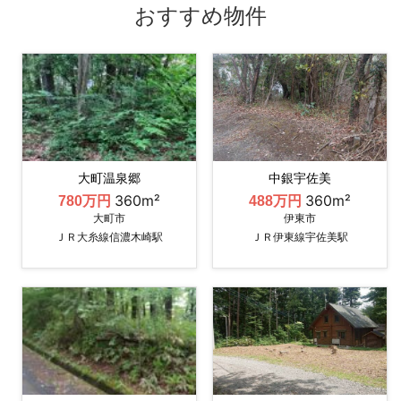
おすすめ物件
大町温泉郷
中銀宇佐美
360m²
360m²
780万円
488万円
大町市
伊東市
ＪＲ大糸線信濃木崎駅
ＪＲ伊東線宇佐美駅