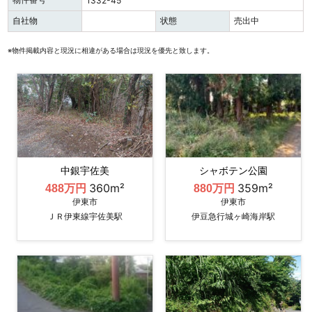
1332-45
自社物
状態
売出中
※物件掲載内容と現況に相違がある場合は現況を優先と致します。
中銀宇佐美
シャボテン公園
360m²
359m²
488万円
880万円
伊東市
伊東市
ＪＲ伊東線宇佐美駅
伊豆急行城ヶ崎海岸駅