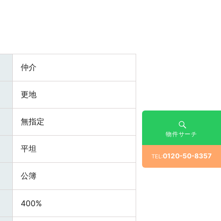
仲介
更地
無指定
物件サーチ
平坦
0120-50-8357
TEL:
公簿
400%