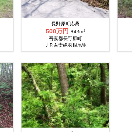
長野原町応桑
500万円
643m²
吾妻郡長野原町
ＪＲ吾妻線羽根尾駅