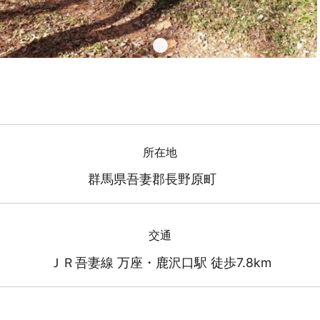
所在地
群馬県吾妻郡長野原町
交通
ＪＲ吾妻線 万座・鹿沢口駅 徒歩7.8km