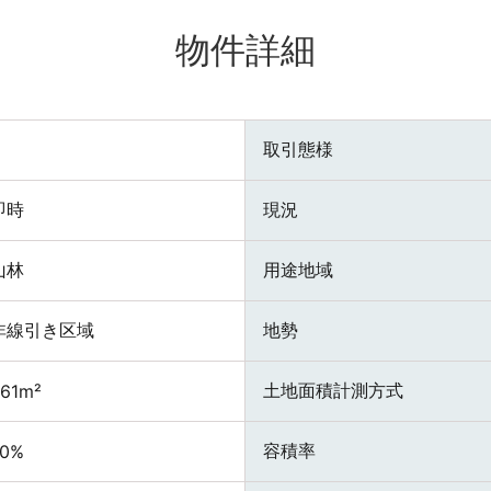
物件詳細
取引態様
即時
現況
山林
用途地域
非線引き区域
地勢
土地面積計測方式
61m²
容積率
70%