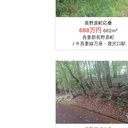
長野原町応桑
688万円
662m²
吾妻郡長野原町
ＪＲ吾妻線万座・鹿沢口駅