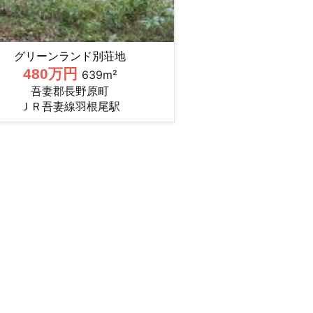
グリーンランド別荘地
480万円
639m²
吾妻郡長野原町
ＪＲ吾妻線羽根尾駅