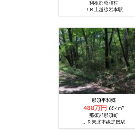
利根郡昭和村
ＪＲ上越線岩本駅
那須平和郷
488万円
654m²
那須郡那須町
ＪＲ東北本線黒磯駅