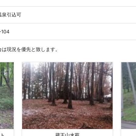
温泉引込可
-104
合は現況を優先と致します。
ト
蔵王山水苑