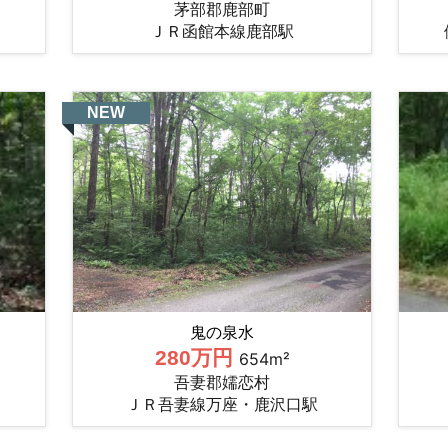
茅部郡鹿部町
ＪＲ函館本線鹿部駅
NEW
鬼の泉水
280万円
654m²
吾妻郡嬬恋村
ＪＲ吾妻線万座・鹿沢口駅