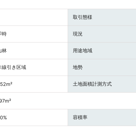
取引態様
即時
現況
山林
用途地域
非線引き区域
地勢
土地面積計測方式
652m²
97m²
容積率
30%