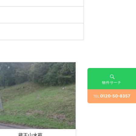
物件サーチ
0120-50-8357
TEL:
蔵王山水苑