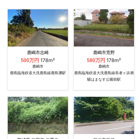
鹿嶋市志崎
鹿嶋市荒野
178m²
178m²
500万円
580万円
鹿嶋市
鹿嶋市
鹿島臨海鉄道大洗鹿島線鹿島灘駅
鹿島臨海鉄道大洗鹿島線長者ヶ浜潮
騒はまなす公園前駅