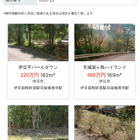
1020-25
※物件掲載内容と現況に相違がある場合は現況を優先と致します。
伊豆平パールタウン
天城湯ヶ島ハイランド
182m²
169m²
220万円
480万円
伊豆市
伊豆市
伊豆箱根鉄道駿豆線修善寺駅
伊豆箱根鉄道駿豆線修善寺駅