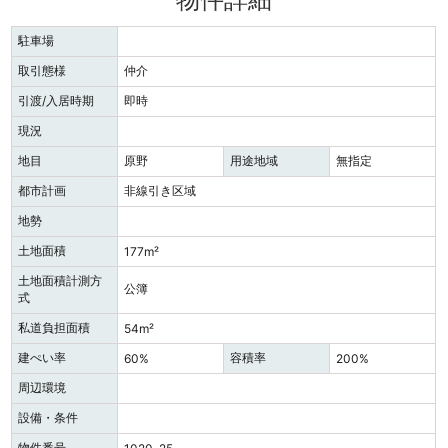
駐車場
取引態様
仲介
引渡/入居時期
即時
現況
地目
原野
用途地域
無指定
都市計画
非線引き区域
地勢
土地面積
177m²
土地面積計測方
公簿
式
私道負担面積
54m²
建ぺい率
容積率
60%
200%
周辺環境
設備・条件
物件番号