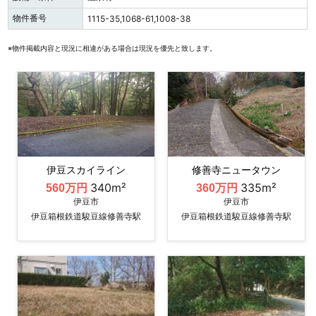
物件番号
1115-35,1068-61,1008-38
※物件掲載内容と現況に相違がある場合は現況を優先と致します。
伊豆スカイライン
修善寺ニュータウン
340m²
335m²
560万円
360万円
伊豆市
伊豆市
伊豆箱根鉄道駿豆線修善寺駅
伊豆箱根鉄道駿豆線修善寺駅