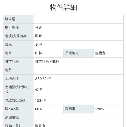
物件詳細
駐車場
取引態様
仲介
引渡/入居時期
即時
現況
更地
地目
山林
用途地域
無指定
都市計画
都市計画区域外
地勢
土地面積
339.62m²
土地面積計測方
公簿
式
私道負担面積
103m²
建ぺい率
容積率
60%
120%
周辺環境
設備・条件
温泉有