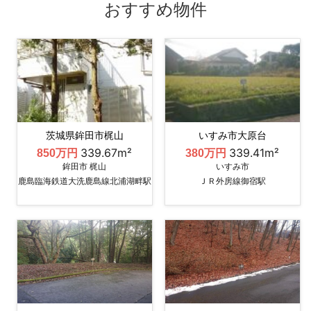
おすすめ物件
茨城県鉾田市梶山
いすみ市大原台
339.67m²
339.41m²
850万円
380万円
鉾田市 梶山
いすみ市
鹿島臨海鉄道大洗鹿島線北浦湖畔駅
ＪＲ外房線御宿駅