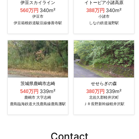
伊豆スカイライン
イトーピア小諸高原
340m²
340m²
560万円
388万円
伊豆市
小諸市
伊豆箱根鉄道駿豆線修善寺駅
しなの鉄道滋野駅
茨城県鹿嶋市志崎
せせらぎの森
339m²
339m²
540万円
380万円
鹿嶋市 大字志崎
北佐久郡軽井沢町
鹿島臨海鉄道大洗鹿島線鹿島灘駅
ＪＲ長野新幹線軽井沢駅
Contact