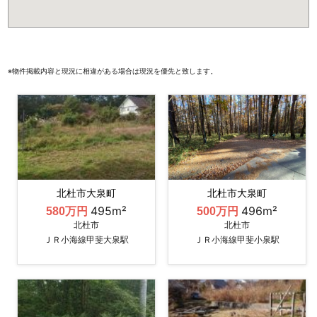
※物件掲載内容と現況に相違がある場合は現況を優先と致します。
北杜市大泉町
北杜市大泉町
495m²
496m²
580万円
500万円
北杜市
北杜市
ＪＲ小海線甲斐大泉駅
ＪＲ小海線甲斐小泉駅