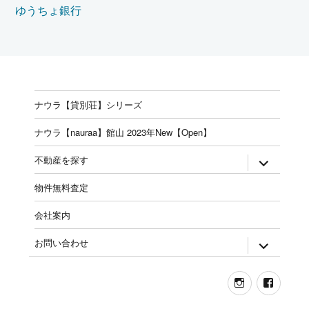
ゆうちょ銀行
ナウラ【貸別荘】シリーズ
ナウラ【nauraa】館山 2023年New【Open】
expand
不動産を探す
child
menu
物件無料査定
会社案内
expand
お問い合わせ
child
menu
Instagram
Face