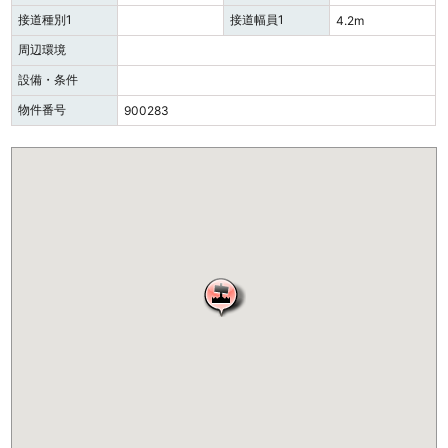
接道種別1
接道幅員1
4.2m
周辺環境
設備・条件
物件番号
900283