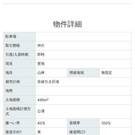
物件詳細
駐車場
取引態様
仲介
引渡/入居時期
即時
現況
更地
地目
山林
用途地域
無指定
都市計画
非線引き区域
地勢
土地面積
495m²
土地面積計測方
公簿
式
建ぺい率
容積率
40%
100%
接道方向1
東
接道間口1