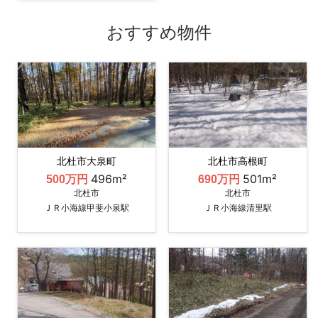
おすすめ物件
北杜市大泉町
北杜市高根町
496m²
501m²
500万円
690万円
北杜市
北杜市
ＪＲ小海線甲斐小泉駅
ＪＲ小海線清里駅