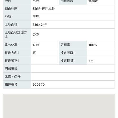
地目
宅地
用途地域
無指定
都市計画
都市計画区域外
地勢
平坦
土地面積
616.42m²
土地面積計測方
公簿
式
建ぺい率
容積率
40%
100%
接道方向1
東
接道間口1
接道種別1
接道幅員1
4m
周辺環境
設備・条件
物件番号
900370