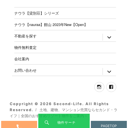
ナウラ【貸別荘】シリーズ
ナウラ【nauraa】館山 2023年New【Open】
expand
不動産を探す
child
menu
物件無料査定
会社案内
expand
お問い合わせ
child
menu
Instagram
Face
Copyright © 2026 Second-Life. All Rights
Reserved.
土地、建物、マンション売買ならセカンド・ラ
イフ｜全国のおすすめリゾート物件をご案内～
物件サーチ
PAGE
TOP