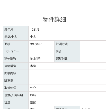
物件詳細
築年月
1981/6
新築/中古
中古
面積
計測方式
39.66m²
バルコニー
向き
建物階数
地上1階
部屋階数
建物構造
木造
間取内容
駐車場
取引態様
仲介
引渡/入居時期
即時
現況
空家