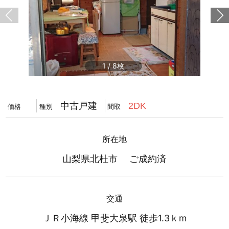
1
/
8
中古戸建
2DK
価格
種別
間取
所在地
山梨県北杜市 ご成約済
交通
ＪＲ小海線 甲斐大泉駅 徒歩1.3ｋm