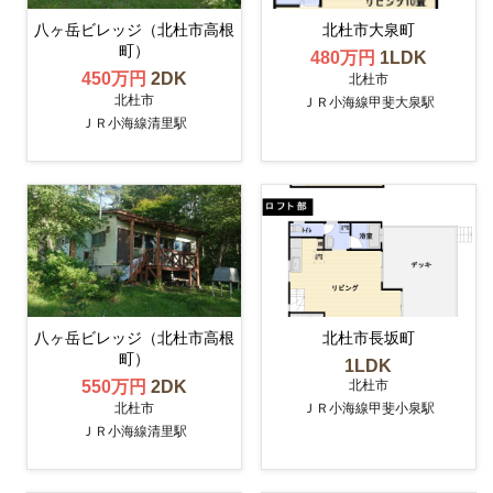
八ヶ岳ビレッジ（北杜市高根
北杜市大泉町
町）
480万円
1LDK
450万円
2DK
北杜市
北杜市
ＪＲ小海線甲斐大泉駅
ＪＲ小海線清里駅
八ヶ岳ビレッジ（北杜市高根
北杜市長坂町
町）
1LDK
北杜市
550万円
2DK
北杜市
ＪＲ小海線甲斐小泉駅
ＪＲ小海線清里駅