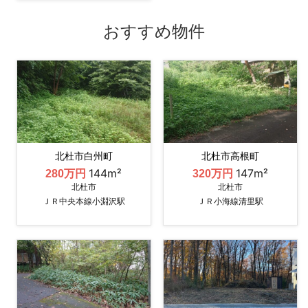
おすすめ物件
北杜市白州町
北杜市高根町
144m²
147m²
280万円
320万円
北杜市
北杜市
ＪＲ中央本線小淵沢駅
ＪＲ小海線清里駅