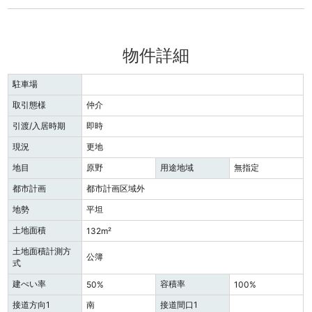
物件詳細
駐車場
取引態様
仲介
引渡/入居時期
即時
現況
更地
地目
原野
用途地域
無指定
都市計画
都市計画区域外
地勢
平坦
土地面積
132m²
土地面積計測方
公簿
式
建ぺい率
容積率
50%
100%
接道方向1
南
接道間口1