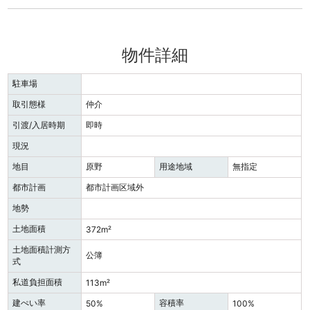
物件詳細
駐車場
取引態様
仲介
引渡/入居時期
即時
現況
地目
原野
用途地域
無指定
都市計画
都市計画区域外
地勢
土地面積
372m²
土地面積計測方
公簿
式
私道負担面積
113m²
建ぺい率
容積率
50%
100%