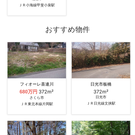
ＪＲ小海線甲斐小泉駅
おすすめ物件
フィオーレ喜連川
日光市板橋
372m²
372m²
680万円
日光市
さくら市
ＪＲ日光線文挟駅
ＪＲ東北本線片岡駅