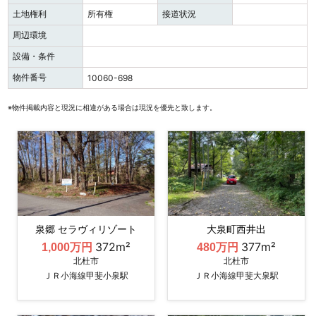
土地権利
所有権
接道状況
周辺環境
設備・条件
物件番号
10060-698
※物件掲載内容と現況に相違がある場合は現況を優先と致します。
泉郷 セラヴィリゾート
大泉町西井出
372m²
377m²
1,000万円
480万円
北杜市
北杜市
ＪＲ小海線甲斐小泉駅
ＪＲ小海線甲斐大泉駅