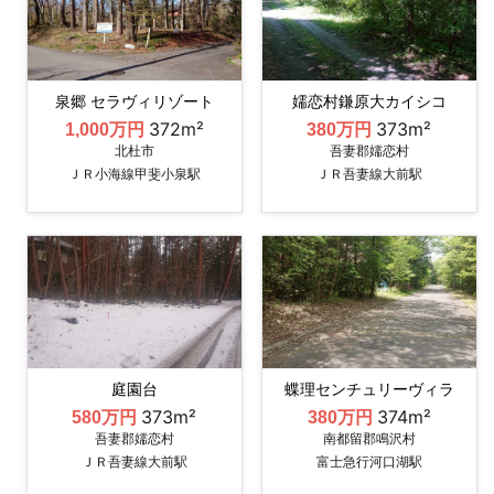
泉郷 セラヴィリゾート
嬬恋村鎌原大カイシコ
372m²
373m²
1,000万円
380万円
北杜市
吾妻郡嬬恋村
ＪＲ小海線甲斐小泉駅
ＪＲ吾妻線大前駅
庭園台
蝶理センチュリーヴィラ
373m²
374m²
580万円
380万円
吾妻郡嬬恋村
南都留郡鳴沢村
ＪＲ吾妻線大前駅
富士急行河口湖駅