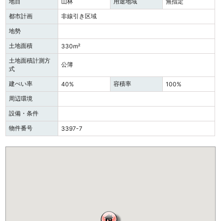
地目
山林
用途地域
無指定
都市計画
非線引き区域
地勢
土地面積
330m²
土地面積計測方
公簿
式
建ぺい率
容積率
40%
100%
周辺環境
設備・条件
物件番号
3397-7