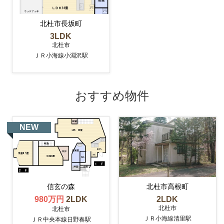
北杜市長坂町
3LDK
北杜市
ＪＲ小海線小淵沢駅
おすすめ物件
NEW
信玄の森
北杜市高根町
980万円
2LDK
2LDK
北杜市
北杜市
ＪＲ小海線清里駅
ＪＲ中央本線日野春駅