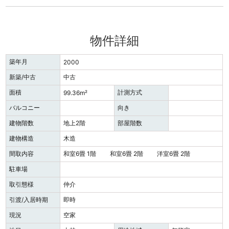
物件詳細
築年月
2000
新築/中古
中古
面積
計測方式
99.36m²
バルコニー
向き
建物階数
地上2階
部屋階数
建物構造
木造
間取内容
和室6畳 1階 和室6畳 2階 洋室6畳 2階
駐車場
取引態様
仲介
引渡/入居時期
即時
現況
空家