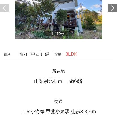
1
/
10
中古戸建
3LDK
価格
種別
間取
所在地
山梨県北杜市 成約済
交通
ＪＲ小海線 甲斐小泉駅 徒歩3.3ｋm