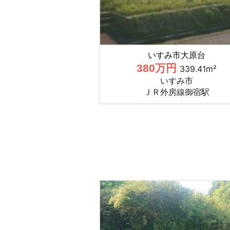
いすみ市大原台
380万円
339.41m²
いすみ市
ＪＲ外房線御宿駅