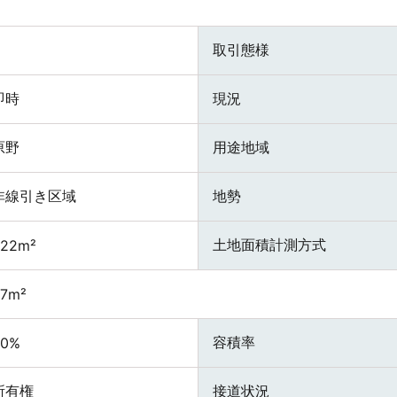
取引態様
即時
現況
原野
用途地域
非線引き区域
地勢
土地面積計測方式
222m²
7m²
容積率
60%
所有権
接道状況