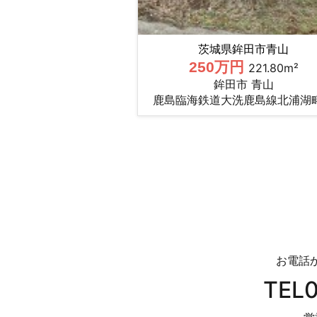
茨城県鉾田市青山
250万円
221.80m²
鉾田市 青山
鹿島臨海鉄道大洗鹿島線北浦湖
お電話
TEL