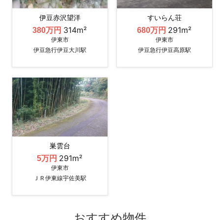
伊豆赤沢望洋
すいらん荘
314m²
291m²
380万円
680万円
伊東市
伊東市
伊豆急行伊豆大川駅
伊豆急行伊豆高原駅
巣雲台
291m²
5万円
伊東市
ＪＲ伊東線宇佐美駅
おすすめ物件