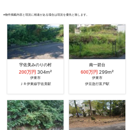
※物件掲載内容と現況に相違がある場合は現況を優先と致します。
宇佐美みのりの村
南一碧台
304m²
299m²
200万円
600万円
伊東市
伊東市
ＪＲ伊東線宇佐美駅
伊豆急行富戸駅