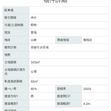
駐車場
取引態様
仲介
引渡/入居時期
即時
現況
更地
地目
山林
用途地域
無指定
都市計画
非線引き区域
地勢
土地面積
305m²
土地面積計測方
公簿
式
私道負担面積
92m²
建ぺい率
容積率
60%
200%
接道方向1
西
接道間口1
接道種別1
接道幅員1
4.2m
周辺環境