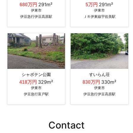
291m²
291m²
680万円
5万円
伊東市
伊東市
伊豆急行伊豆高原駅
ＪＲ伊東線宇佐美駅
シャボテン公園
すいらん荘
329m²
330m²
418万円
830万円
伊東市
伊東市
伊豆急行富戸駅
伊豆急行伊豆高原駅
Contact