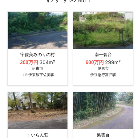
宇佐美みのりの村
南一碧台
304m²
299m²
200万円
600万円
伊東市
伊東市
ＪＲ伊東線宇佐美駅
伊豆急行富戸駅
すいらん荘
巣雲台