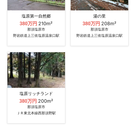
塩原第一自然郷
湯の里
210m²
208m²
380万円
380万円
那須塩原市
那須塩原市
野岩鉄道上三依塩原温泉口駅
野岩鉄道上三依塩原温泉口駅
塩原リッチランド
200m²
380万円
那須塩原市
ＪＲ東北本線西那須野駅