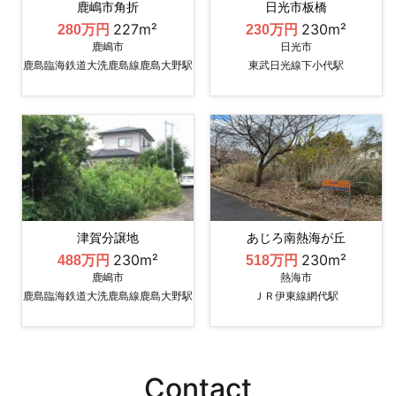
鹿嶋市角折
日光市板橋
227m²
230m²
280万円
230万円
鹿嶋市
日光市
鹿島臨海鉄道大洗鹿島線鹿島大野駅
東武日光線下小代駅
津賀分譲地
あじろ南熱海が丘
230m²
230m²
488万円
518万円
鹿嶋市
熱海市
鹿島臨海鉄道大洗鹿島線鹿島大野駅
ＪＲ伊東線網代駅
Contact