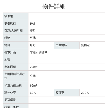
物件詳細
駐車場
取引態様
仲介
引渡/入居時期
即時
現況
更地
地目
原野
用途地域
無指定
都市計画
非線引き区域
地勢
土地面積
228m²
土地面積計測方
公簿
式
私道負担面積
69m²
建ぺい率
容積率
60%
200%
周辺環境
設備・条件