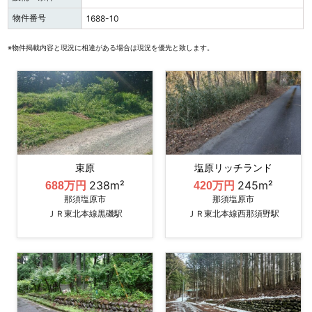
物件番号
1688-10
※物件掲載内容と現況に相違がある場合は現況を優先と致します。
束原
塩原リッチランド
238m²
245m²
688万円
420万円
那須塩原市
那須塩原市
ＪＲ東北本線黒磯駅
ＪＲ東北本線西那須野駅