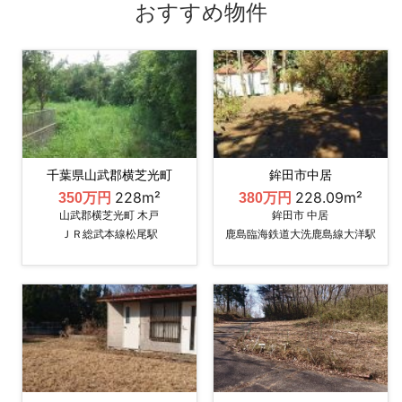
おすすめ物件
千葉県山武郡横芝光町
鉾田市中居
228m²
228.09m²
350万円
380万円
山武郡横芝光町 木戸
鉾田市 中居
ＪＲ総武本線松尾駅
鹿島臨海鉄道大洗鹿島線大洋駅