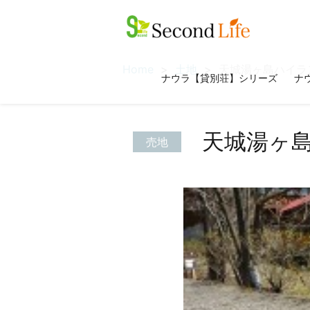
Home
土地
天城湯ヶ島ハイラ
ナウラ【貸別荘】シリーズ
ナウ
天城湯ヶ
売地