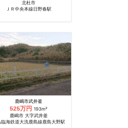
北杜市
ＪＲ中央本線日野春駅
鹿嶋市武井釜
525万円
193m²
鹿嶋市 大字武井釜
島臨海鉄道大洗鹿島線鹿島大野駅