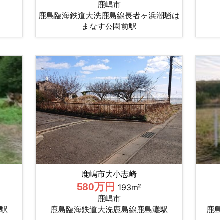
鹿嶋市
鹿島臨海鉄道大洗鹿島線長者ヶ浜潮騒は
まなす公園前駅
鹿嶋市大小志崎
580万円
193m²
鹿嶋市
駅
鹿島臨海鉄道大洗鹿島線鹿島灘駅
鹿