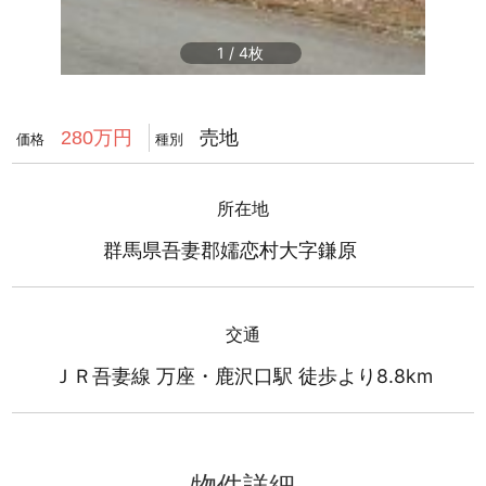
1
/
4
売地
280万円
価格
種別
所在地
群馬県吾妻郡嬬恋村大字鎌原
交通
ＪＲ吾妻線 万座・鹿沢口駅 徒歩より8.8km
物件詳細