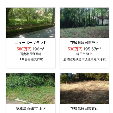
ニューポープランド
茨城県鉾田市汲上
196m²
195.57m²
580万円
530万円
吾妻郡長野原町
鉾田市 汲上
ＪＲ吾妻線大前駅
鹿島臨海鉄道大洗鹿島線大洋駅
茨城県 鉾田市 上沢
茨城県鉾田市青山