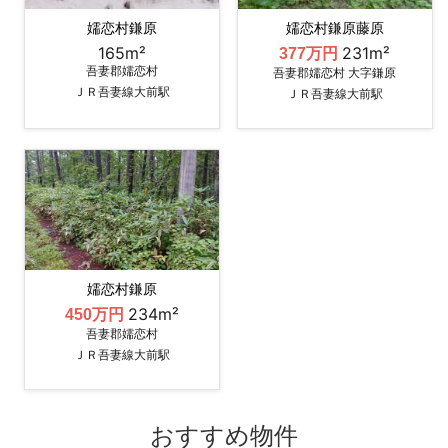
嬬恋村鎌原
嬬恋村鎌原藤原
165m²
231m²
377万円
吾妻郡嬬恋村
吾妻郡嬬恋村 大字鎌原
ＪＲ吾妻線大前駅
ＪＲ吾妻線大前駅
嬬恋村鎌原
234m²
450万円
吾妻郡嬬恋村
ＪＲ吾妻線大前駅
おすすめ物件