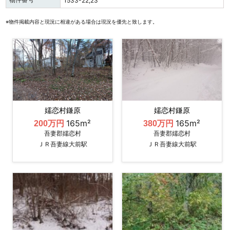
1533-22,23
※物件掲載内容と現況に相違がある場合は現況を優先と致します。
嬬恋村鎌原
嬬恋村鎌原
165m²
165m²
200万円
380万円
吾妻郡嬬恋村
吾妻郡嬬恋村
ＪＲ吾妻線大前駅
ＪＲ吾妻線大前駅