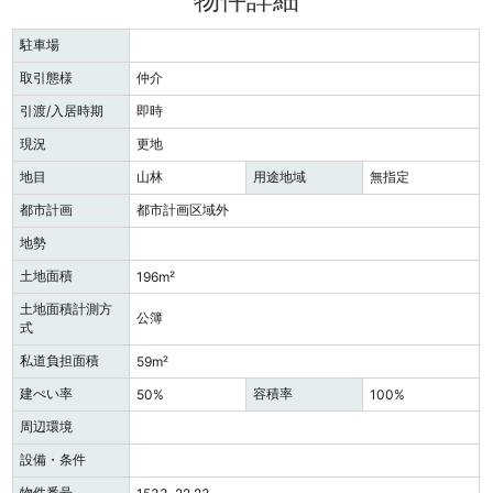
駐車場
取引態様
仲介
引渡/入居時期
即時
現況
更地
地目
山林
用途地域
無指定
都市計画
都市計画区域外
地勢
土地面積
196m²
土地面積計測方
公簿
式
私道負担面積
59m²
建ぺい率
容積率
50%
100%
周辺環境
設備・条件
物件番号