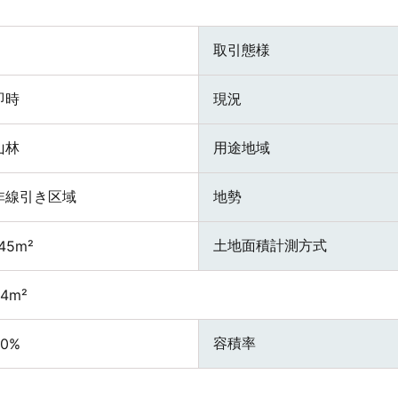
取引態様
即時
現況
山林
用途地域
非線引き区域
地勢
土地面積計測方式
45m²
44m²
容積率
60%