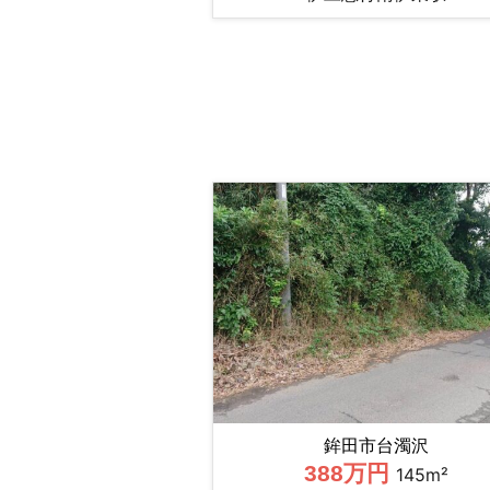
鉾田市台濁沢
388万円
145m²