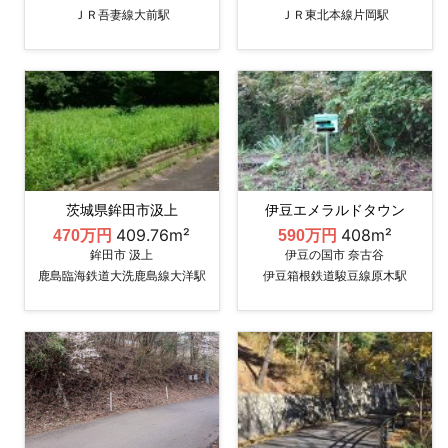
ＪＲ吾妻線大前駅
ＪＲ東北本線片岡駅
茨城県鉾田市汲上
伊豆エメラルドタウン
409.76m²
408m²
470万円
590万円
鉾田市 汲上
伊豆の国市 奈古谷
鹿島臨海鉄道大洗鹿島線大洋駅
伊豆箱根鉄道駿豆線原木駅