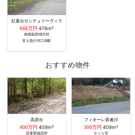
紅葉台センチュリーヴィラ
478m²
688万円
南都留郡鳴沢村
富士急行河口湖駅
おすすめ物件
高原台
フィオーレ喜連川
409m²
409m²
400万円
300万円
吾妻郡嬬恋村
さくら市