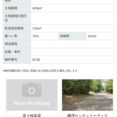
地勢
土地面積
409m²
土地面積計測方
式
私道負担面積
124m²
建ぺい率
容積率
70%
400%
周辺環境
設備・条件
物件番号
8736
※物件掲載内容と現況に相違がある場合は現況を優先と致します。
富士桜高原
蝶理センチュリーヴィラ