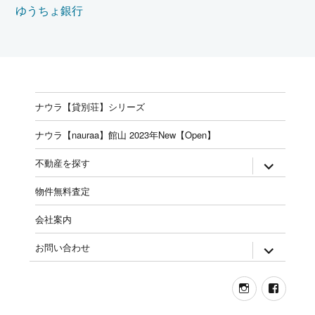
ゆうちょ銀行
ナウラ【貸別荘】シリーズ
ナウラ【nauraa】館山 2023年New【Open】
expand
不動産を探す
child
menu
物件無料査定
会社案内
expand
お問い合わせ
child
menu
Instagram
Face