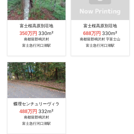
富士桜高原別荘地
富士桜高原別荘地
330m²
330m²
350万円
688万円
南都留郡鳴沢村
南都留郡鳴沢村 字富士山
富士急行河口湖駅
富士急行河口湖駅
蝶理センチュリーヴィラ
332m²
488万円
南都留郡鳴沢村
富士急行河口湖駅