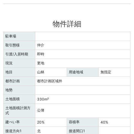
物件詳細
駐車場
取引態様
仲介
引渡/入居時期
即時
現況
更地
地目
山林
用途地域
無指定
都市計画
都市計画区域外
地勢
土地面積
330m²
土地面積計測方
公簿
式
建ぺい率
容積率
20%
40%
接道方向1
北
接道間口1