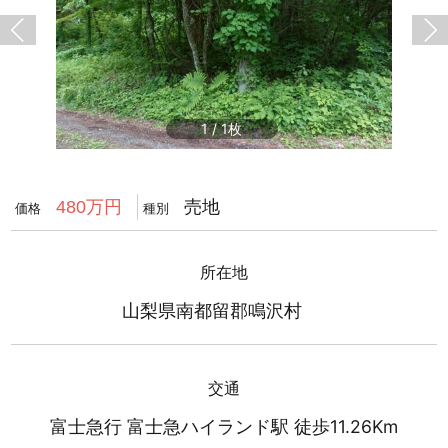
1
/
1
売地
480万円
価格
種別
所在地
山梨県南都留郡鳴沢村
交通
富士急行 富士急ハイランド駅 徒歩11.26Km