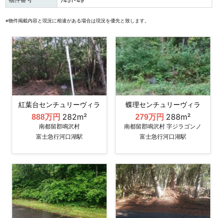
7451-49
※物件掲載内容と現況に相違がある場合は現況を優先と致します。
紅葉台センチュリーヴィラ
蝶理センチュリーヴィラ
282m²
288m²
888万円
279万円
南都留郡鳴沢村
南都留郡鳴沢村 字ジラゴンノ
富士急行河口湖駅
富士急行河口湖駅