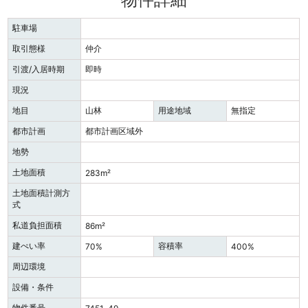
駐車場
取引態様
仲介
引渡/入居時期
即時
現況
地目
山林
用途地域
無指定
都市計画
都市計画区域外
地勢
土地面積
283m²
土地面積計測方
式
私道負担面積
86m²
建ぺい率
容積率
70%
400%
周辺環境
設備・条件
物件番号