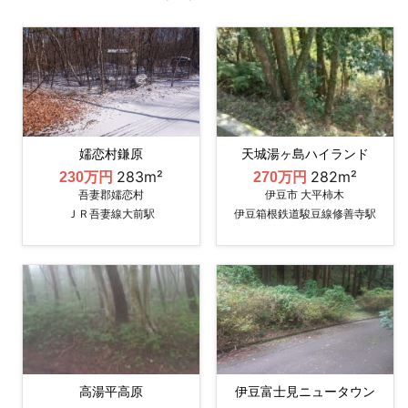
嬬恋村鎌原
天城湯ヶ島ハイランド
283m²
282m²
230万円
270万円
吾妻郡嬬恋村
伊豆市 大平柿木
ＪＲ吾妻線大前駅
伊豆箱根鉄道駿豆線修善寺駅
高湯平高原
伊豆富士見ニュータウン