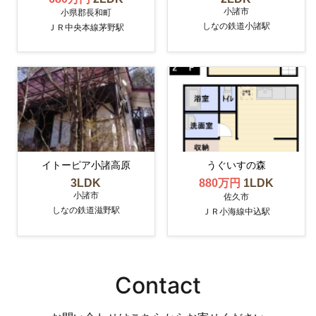
小諸市
小県郡長和町
しなの鉄道小諸駅
ＪＲ中央本線茅野駅
イトーピア小諸高原
うぐいすの森
3LDK
880万円
1LDK
小諸市
佐久市
しなの鉄道滋野駅
ＪＲ小海線中込駅
Contact