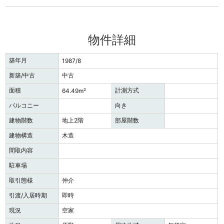
物件詳細
築年月
1987/8
新築/中古
中古
面積
計測方式
64.49m²
バルコニー
向き
建物階数
地上2階
部屋階数
建物構造
木造
間取内容
駐車場
取引態様
仲介
引渡/入居時期
即時
現況
空家