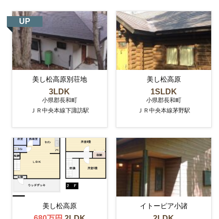
UP
美し松高原別荘地
美し松高原
3LDK
1SLDK
小県郡長和町
小県郡長和町
ＪＲ中央本線下諏訪駅
ＪＲ中央本線茅野駅
美し松高原
イトーピア小諸
680万円
2LDK
2LDK