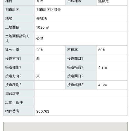
地目
原野
用途地域
無指定
都市計画
都市計画区域外
地勢
傾斜地
土地面積
1020m²
土地面積計測方
公簿
式
建ぺい率
容積率
20%
60%
接道方向1
西
接道間口1
接道種別1
接道幅員1
4.3m
接道方向2
東
接道間口2
接道種別2
接道幅員2
4.3m
周辺環境
設備・条件
物件番号
900763