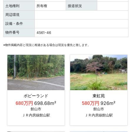
土地権利
所有権
接道状況
周辺環境
設備・条件
物件番号
4561-46
※物件掲載内容と現況に相違がある場合は現況を優先と致します。
ポピーランド
東虹苑
698.68m²
926m²
680万円
580万円
館山市
館山市
ＪＲ内房線館山駅
ＪＲ内房線館山駅