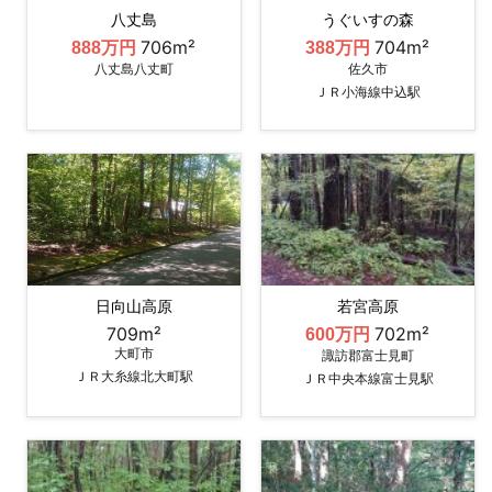
八丈島
うぐいすの森
706m²
704m²
888万円
388万円
八丈島八丈町
佐久市
ＪＲ小海線中込駅
日向山高原
若宮高原
709m²
702m²
600万円
大町市
諏訪郡富士見町
ＪＲ大糸線北大町駅
ＪＲ中央本線富士見駅