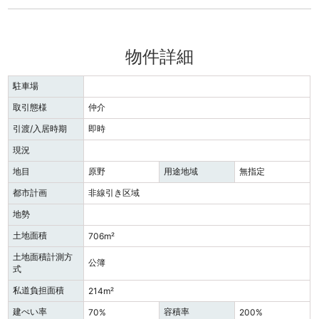
物件詳細
駐車場
取引態様
仲介
引渡/入居時期
即時
現況
地目
原野
用途地域
無指定
都市計画
非線引き区域
地勢
土地面積
706m²
土地面積計測方
公簿
式
私道負担面積
214m²
建ぺい率
容積率
70%
200%