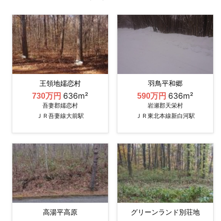
王領地嬬恋村
羽鳥平和郷
636m²
636m²
730万円
590万円
吾妻郡嬬恋村
岩瀬郡天栄村
ＪＲ吾妻線大前駅
ＪＲ東北本線新白河駅
高湯平高原
グリーンランド別荘地