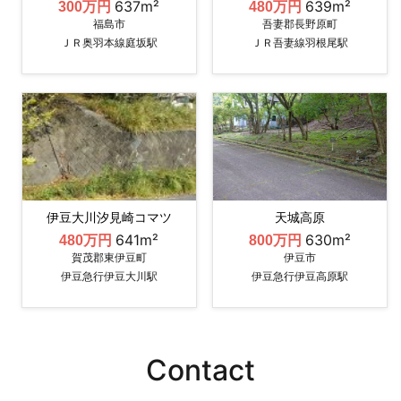
637m²
639m²
300万円
480万円
福島市
吾妻郡長野原町
ＪＲ奥羽本線庭坂駅
ＪＲ吾妻線羽根尾駅
伊豆大川汐見崎コマツ
天城高原
641m²
630m²
480万円
800万円
賀茂郡東伊豆町
伊豆市
伊豆急行伊豆大川駅
伊豆急行伊豆高原駅
Contact