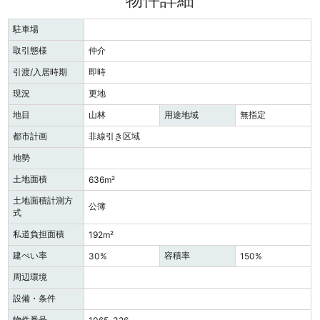
駐車場
取引態様
仲介
引渡/入居時期
即時
現況
更地
地目
山林
用途地域
無指定
都市計画
非線引き区域
地勢
土地面積
636m²
土地面積計測方
公簿
式
私道負担面積
192m²
建ぺい率
容積率
30%
150%
周辺環境
設備・条件
物件番号