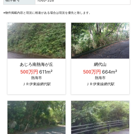
1065-326
※物件掲載内容と現況に相違がある場合は現況を優先と致します。
あじろ南熱海が丘
網代山
611m²
664m²
500万円
500万円
熱海市
熱海市
ＪＲ伊東線網代駅
ＪＲ伊東線網代駅