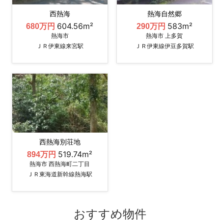
西熱海
熱海自然郷
604.56m²
583m²
680万円
290万円
熱海市
熱海市 上多賀
ＪＲ伊東線来宮駅
ＪＲ伊東線伊豆多賀駅
西熱海別荘地
519.74m²
894万円
熱海市 西熱海町二丁目
ＪＲ東海道新幹線熱海駅
おすすめ物件