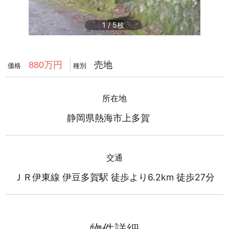
1
/
5
売地
880万円
価格
種別
所在地
静岡県熱海市上多賀
交通
ＪＲ伊東線 伊豆多賀駅 徒歩より6.2km 徒歩27分
物件詳細