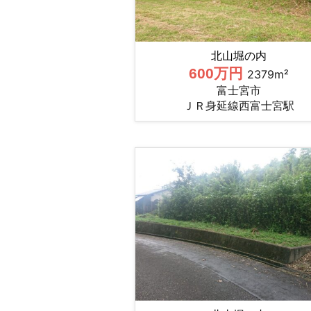
北山堀の内
600万円
2379m²
富士宮市
ＪＲ身延線西富士宮駅