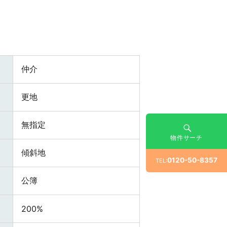
仲介
更地
無指定
物件サーチ
傾斜地
0120-50-8357
TEL:
公簿
200%