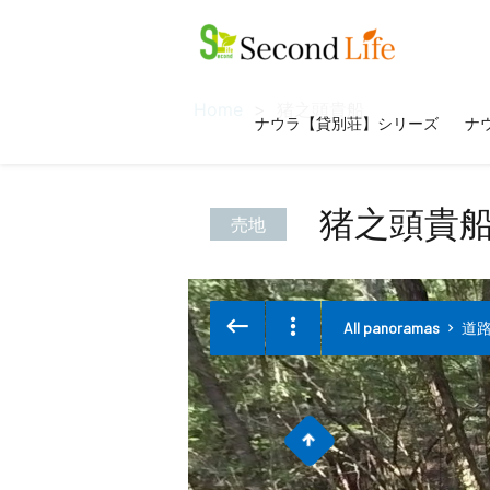
Home
猪之頭貴船
ナウラ【貸別荘】シリーズ
ナウ
猪之頭貴
売地