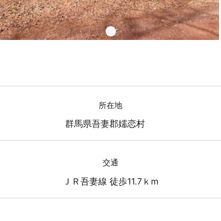
所在地
群馬県吾妻郡嬬恋村
交通
ＪＲ吾妻線 徒歩11.7ｋm