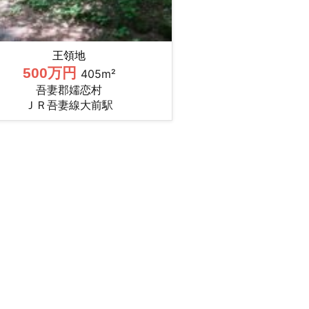
王領地
500万円
405m²
吾妻郡嬬恋村
ＪＲ吾妻線大前駅