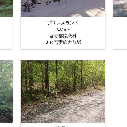
プリンスランド
381m²
吾妻郡嬬恋村
ＪＲ吾妻線大前駅