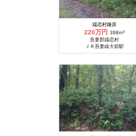
嬬恋村鎌原
220万円
398m²
吾妻郡嬬恋村
ＪＲ吾妻線大前駅