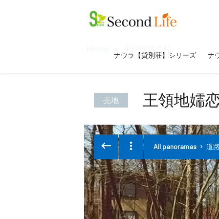
Home
王領地嬬恋村
ナウラ【貸別荘】シリーズ
ナウ
王領地嬬
売地