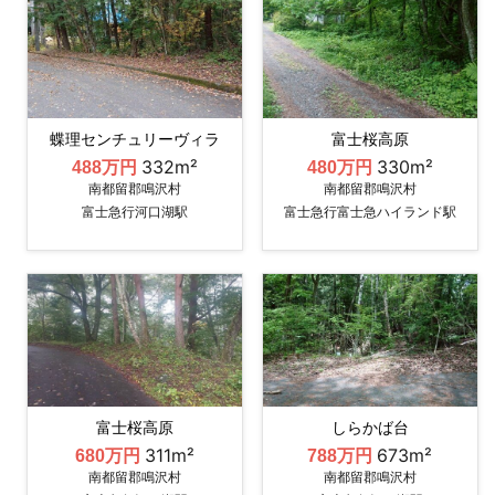
蝶理センチュリーヴィラ
富士桜高原
332m²
330m²
488万円
480万円
南都留郡鳴沢村
南都留郡鳴沢村
富士急行河口湖駅
富士急行富士急ハイランド駅
富士桜高原
しらかば台
311m²
673m²
680万円
788万円
南都留郡鳴沢村
南都留郡鳴沢村