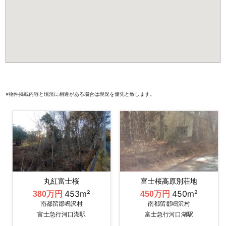
※物件掲載内容と現況に相違がある場合は現況を優先と致します。
丸紅富士桜
富士桜高原別荘地
453m²
450m²
380万円
450万円
南都留郡鳴沢村
南都留郡鳴沢村
富士急行河口湖駅
富士急行河口湖駅