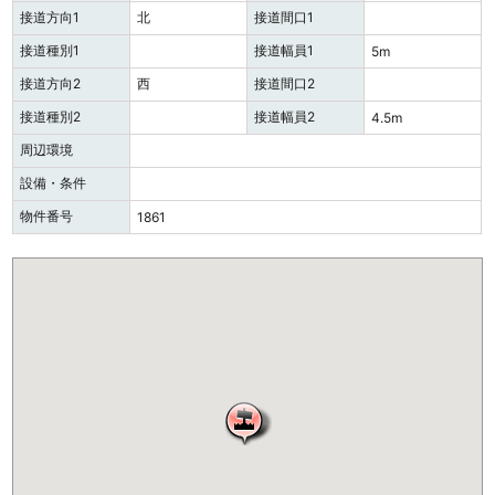
接道方向1
北
接道間口1
接道種別1
接道幅員1
5m
接道方向2
西
接道間口2
接道種別2
接道幅員2
4.5m
周辺環境
設備・条件
物件番号
1861