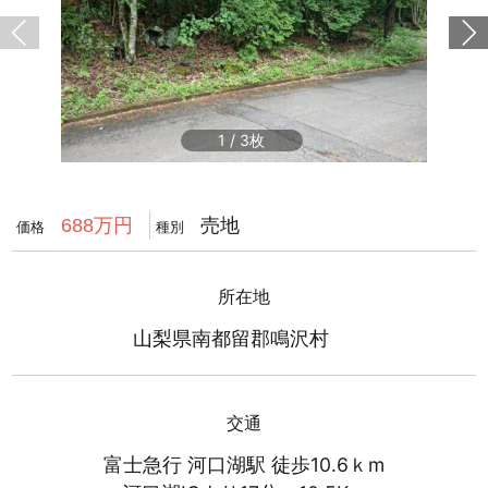
1
/
3
売地
688万円
価格
種別
所在地
山梨県南都留郡鳴沢村
交通
富士急行 河口湖駅 徒歩10.6ｋm