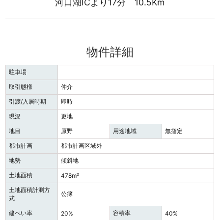
河口湖ICより17分 10.5Km
物件詳細
駐車場
取引態様
仲介
引渡/入居時期
即時
現況
更地
地目
原野
用途地域
無指定
都市計画
都市計画区域外
地勢
傾斜地
土地面積
478m²
土地面積計測方
公簿
式
建ぺい率
容積率
20%
40%