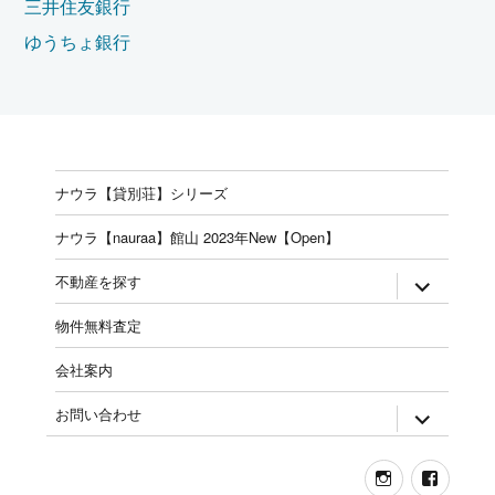
三井住友銀行
ゆうちょ銀行
ナウラ【貸別荘】シリーズ
ナウラ【nauraa】館山 2023年New【Open】
expand
不動産を探す
child
menu
物件無料査定
会社案内
expand
お問い合わせ
child
menu
Instagram
Face