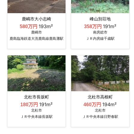
鹿嶋市大小志崎
峰山別荘地
193m²
191m²
580万円
358万円
鹿嶋市
南房総市
鹿島臨海鉄道大洗鹿島線鹿島灘駅
ＪＲ内房線千歳駅
北杜市長坂町
北杜市高根町
191m²
194m²
180万円
460万円
北杜市
北杜市
ＪＲ中央本線長坂駅
ＪＲ中央本線日野春駅