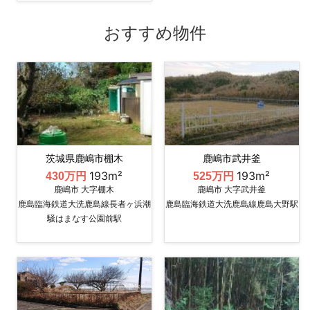
おすすめ物件
茨城県鹿嶋市棚木
鹿嶋市武井釜
193m²
193m²
430万円
525万円
鹿嶋市 大字棚木
鹿嶋市 大字武井釜
鹿島臨海鉄道大洗鹿島線長者ヶ浜潮
鹿島臨海鉄道大洗鹿島線鹿島大野駅
騒はまなす公園前駅