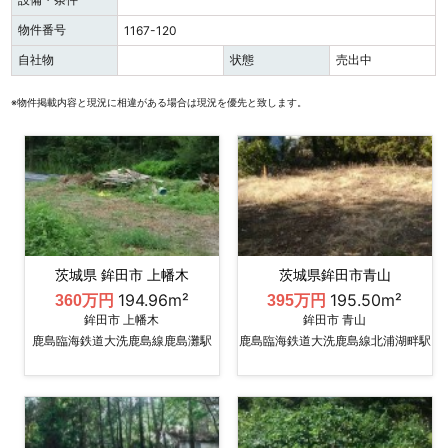
物件番号
1167-120
自社物
状態
売出中
※物件掲載内容と現況に相違がある場合は現況を優先と致します。
茨城県 鉾田市 上幡木
茨城県鉾田市青山
194.96m²
195.50m²
360万円
395万円
鉾田市 上幡木
鉾田市 青山
鹿島臨海鉄道大洗鹿島線鹿島灘駅
鹿島臨海鉄道大洗鹿島線北浦湖畔駅