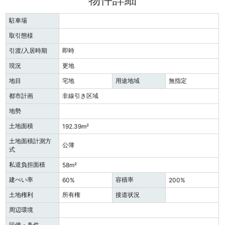
駐車場
取引態様
引渡/入居時期
即時
現況
更地
地目
宅地
用途地域
無指定
都市計画
非線引き区域
地勢
土地面積
192.39m²
土地面積計測方
公簿
式
私道負担面積
58m²
建ぺい率
容積率
60%
200%
土地権利
所有権
接道状況
周辺環境
設備・条件