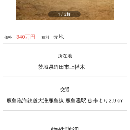
1
/
3
売地
340万円
価格
種別
所在地
茨城県鉾田市上幡木
交通
鹿島臨海鉄道大洗鹿島線 鹿島灘駅 徒歩より2.9km
物件詳細