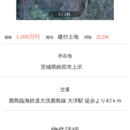
1
/
2
建付土地
1,000万円
2LDK
価格
種別
間取
所在地
茨城県鉾田市上沢
交通
鹿島臨海鉄道大洗鹿島線 大洋駅 徒歩より4.1ｋm
物件詳細