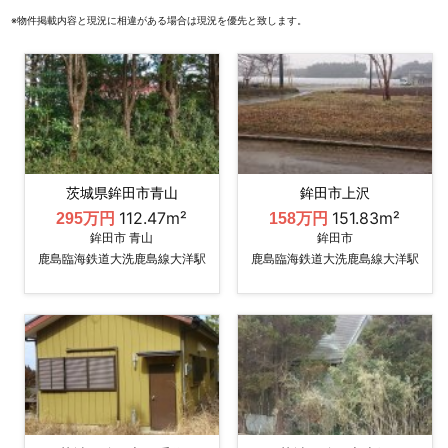
※物件掲載内容と現況に相違がある場合は現況を優先と致します。
茨城県鉾田市青山
鉾田市上沢
112.47m²
151.83m²
295万円
158万円
鉾田市 青山
鉾田市
鹿島臨海鉄道大洗鹿島線大洋駅
鹿島臨海鉄道大洗鹿島線大洋駅