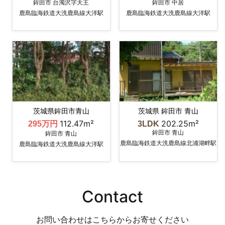
鉾田市 台濁沢字天王
鉾田市 中居
鹿島臨海鉄道大洗鹿島線大洋駅
鹿島臨海鉄道大洗鹿島線大洋駅
茨城県鉾田市青山
茨城県 鉾田市 青山
112.47m²
202.25m²
295万円
3LDK
鉾田市 青山
鉾田市 青山
鹿島臨海鉄道大洗鹿島線北浦湖畔駅
鹿島臨海鉄道大洗鹿島線大洋駅
Contact
お問い合わせはこちらからお寄せください