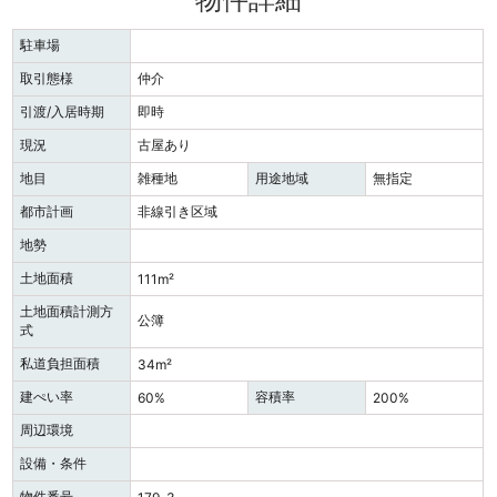
駐車場
取引態様
仲介
引渡/入居時期
即時
現況
古屋あり
地目
雑種地
用途地域
無指定
都市計画
非線引き区域
地勢
土地面積
111m²
土地面積計測方
公簿
式
私道負担面積
34m²
建ぺい率
容積率
60%
200%
周辺環境
設備・条件
物件番号