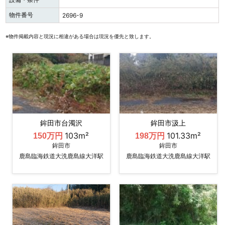
物件番号
2696-9
※物件掲載内容と現況に相違がある場合は現況を優先と致します。
鉾田市台濁沢
鉾田市汲上
103m²
101.33m²
150万円
198万円
鉾田市
鉾田市
鹿島臨海鉄道大洗鹿島線大洋駅
鹿島臨海鉄道大洗鹿島線大洋駅