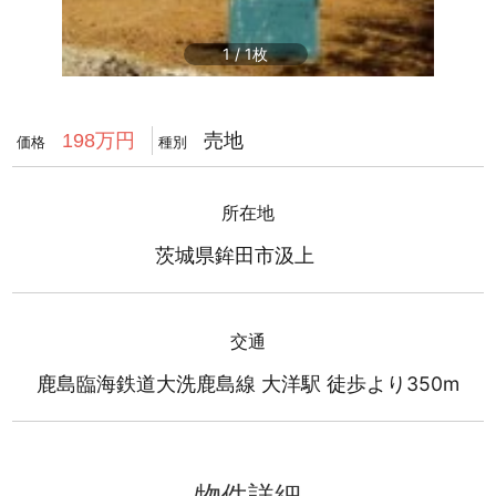
1
/
1
売地
198万円
価格
種別
所在地
茨城県鉾田市汲上
交通
鹿島臨海鉄道大洗鹿島線 大洋駅 徒歩より350m
物件詳細