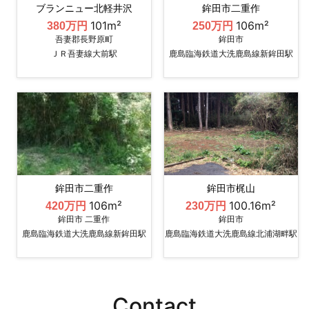
ブランニュー北軽井沢
鉾田市二重作
101m²
106m²
380万円
250万円
吾妻郡長野原町
鉾田市
ＪＲ吾妻線大前駅
鹿島臨海鉄道大洗鹿島線新鉾田駅
鉾田市二重作
鉾田市梶山
106m²
100.16m²
420万円
230万円
鉾田市 二重作
鉾田市
鹿島臨海鉄道大洗鹿島線新鉾田駅
鹿島臨海鉄道大洗鹿島線北浦湖畔駅
Contact