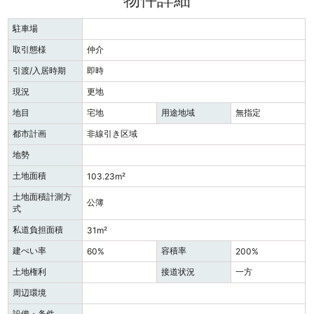
駐車場
取引態様
仲介
引渡/入居時期
即時
現況
更地
地目
宅地
用途地域
無指定
都市計画
非線引き区域
地勢
土地面積
103.23m²
土地面積計測方
公簿
式
私道負担面積
31m²
建ぺい率
容積率
60%
200%
土地権利
接道状況
一方
周辺環境
設備・条件