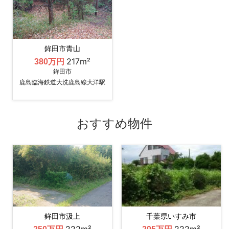
鉾田市青山
217m²
380万円
鉾田市
鹿島臨海鉄道大洗鹿島線大洋駅
おすすめ物件
鉾田市汲上
千葉県いすみ市
222m²
222m²