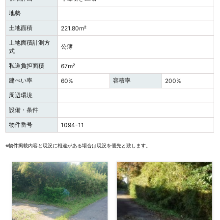
地勢
土地面積
221.80m²
土地面積計測方
公簿
式
私道負担面積
67m²
建ぺい率
容積率
60%
200%
周辺環境
設備・条件
物件番号
1094-11
※物件掲載内容と現況に相違がある場合は現況を優先と致します。