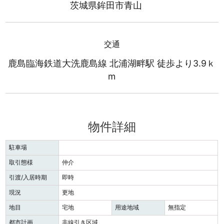
茨城県鉾田市青山
交通
鹿島臨海鉄道大洗鹿島線 北浦湖畔駅 徒歩より3.9ｋ
m
物件詳細
駐車場
取引態様
仲介
引渡/入居時期
即時
現況
更地
地目
宅地
用途地域
無指定
都市計画
非線引き区域