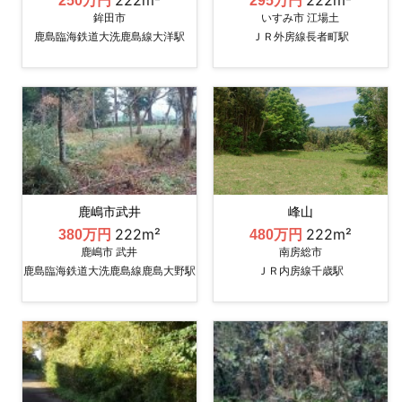
250万円
295万円
鉾田市
いすみ市 江場土
鹿島臨海鉄道大洗鹿島線大洋駅
ＪＲ外房線長者町駅
鹿嶋市武井
峰山
222m²
222m²
380万円
480万円
鹿嶋市 武井
南房総市
鹿島臨海鉄道大洗鹿島線鹿島大野駅
ＪＲ内房線千歳駅