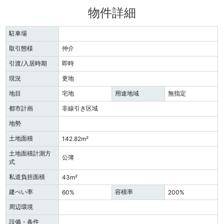
物件詳細
駐車場
取引態様
仲介
引渡/入居時期
即時
現況
更地
地目
宅地
用途地域
無指定
都市計画
非線引き区域
地勢
土地面積
142.82m²
土地面積計測方
公簿
式
私道負担面積
43m²
建ぺい率
容積率
60%
200%
周辺環境
設備・条件