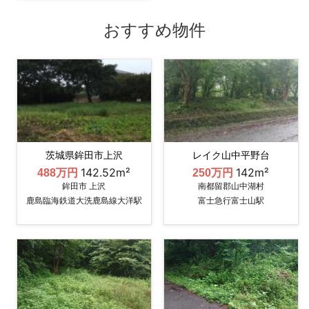
おすすめ物件
茨城県鉾田市上沢
レイク山中平野台
142.52m²
142m²
488万円
250万円
鉾田市 上沢
南都留郡山中湖村
鹿島臨海鉄道大洗鹿島線大洋駅
富士急行富士山駅