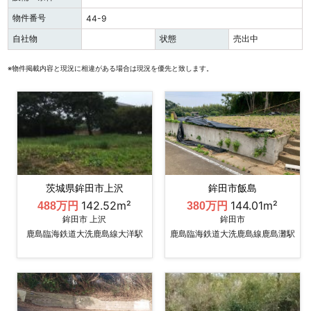
物件番号
44-9
自社物
状態
売出中
※物件掲載内容と現況に相違がある場合は現況を優先と致します。
茨城県鉾田市上沢
鉾田市飯島
142.52m²
144.01m²
488万円
380万円
鉾田市 上沢
鉾田市
鹿島臨海鉄道大洗鹿島線大洋駅
鹿島臨海鉄道大洗鹿島線鹿島灘駅