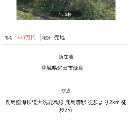
1
/
3
売地
324万円
価格
種別
所在地
茨城県鉾田市飯島
交通
鹿島臨海鉄道大洗鹿島線 鹿島灘駅 徒歩より2km 徒
歩7分