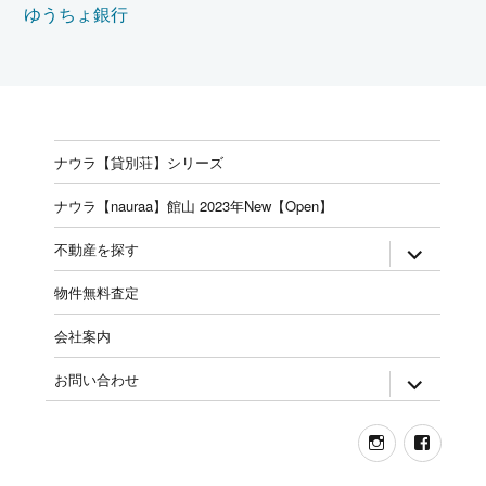
ゆうちょ銀行
ナウラ【貸別荘】シリーズ
ナウラ【nauraa】館山 2023年New【Open】
expand
不動産を探す
child
menu
物件無料査定
会社案内
expand
お問い合わせ
child
menu
Instagram
Face