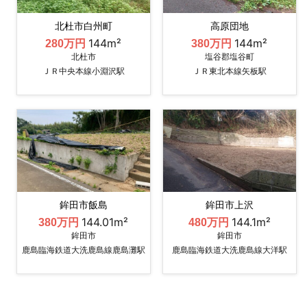
北杜市白州町
高原団地
144m²
144m²
280万円
380万円
北杜市
塩谷郡塩谷町
ＪＲ中央本線小淵沢駅
ＪＲ東北本線矢板駅
鉾田市飯島
鉾田市上沢
144.01m²
144.1m²
380万円
480万円
鉾田市
鉾田市
鹿島臨海鉄道大洗鹿島線鹿島灘駅
鹿島臨海鉄道大洗鹿島線大洋駅