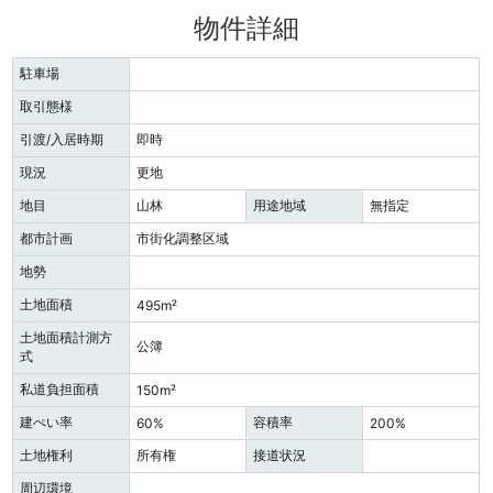
物件詳細
駐車場
取引態様
引渡/入居時期
即時
現況
更地
地目
山林
用途地域
無指定
都市計画
市街化調整区域
地勢
土地面積
495m²
土地面積計測方
公簿
式
私道負担面積
150m²
建ぺい率
容積率
60%
200%
土地権利
所有権
接道状況
周辺環境