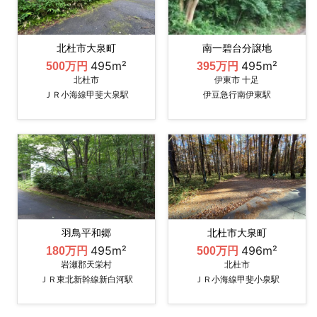
北杜市大泉町
南一碧台分譲地
495m²
495m²
500万円
395万円
北杜市
伊東市 十足
ＪＲ小海線甲斐大泉駅
伊豆急行南伊東駅
羽鳥平和郷
北杜市大泉町
495m²
496m²
180万円
500万円
岩瀬郡天栄村
北杜市
ＪＲ東北新幹線新白河駅
ＪＲ小海線甲斐小泉駅