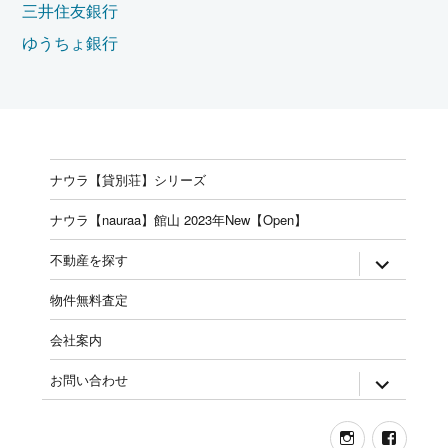
三井住友銀行
ゆうちょ銀行
ナウラ【貸別荘】シリーズ
ナウラ【nauraa】館山 2023年New【Open】
expand
不動産を探す
child
menu
物件無料査定
会社案内
expand
お問い合わせ
child
menu
Instagram
Face