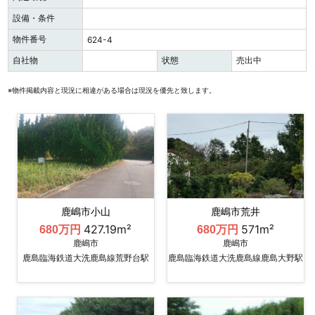
設備・条件
物件番号
624-4
自社物
状態
売出中
※物件掲載内容と現況に相違がある場合は現況を優先と致します。
鹿嶋市小山
鹿嶋市荒井
427.19m²
571m²
680万円
680万円
鹿嶋市
鹿嶋市
鹿島臨海鉄道大洗鹿島線荒野台駅
鹿島臨海鉄道大洗鹿島線鹿島大野駅