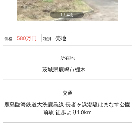
1
/
4
売地
580万円
価格
種別
所在地
茨城県鹿嶋市棚木
交通
鹿島臨海鉄道大洗鹿島線 長者ヶ浜潮騒はまなす公園
前駅 徒歩より1.0km