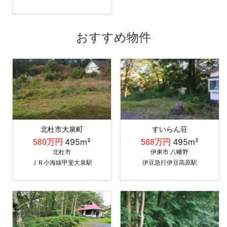
おすすめ物件
北杜市大泉町
すいらん荘
495m²
495m²
580万円
588万円
北杜市
伊東市 八幡野
ＪＲ小海線甲斐大泉駅
伊豆急行伊豆高原駅