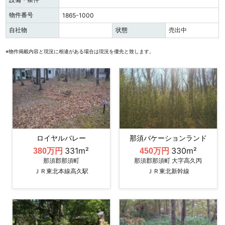
物件番号
1865-1000
自社物
状態
売出中
※物件掲載内容と現況に相違がある場合は現況を優先と致します。
ロイヤルバレー
那須バケーションランド
331m²
330m²
380万円
450万円
那須郡那須町
那須郡那須町 大字高久丙
ＪＲ東北本線高久駅
ＪＲ東北新幹線