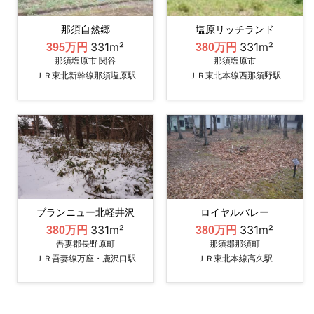
那須自然郷
塩原リッチランド
331m²
331m²
395万円
380万円
那須塩原市 関谷
那須塩原市
ＪＲ東北新幹線那須塩原駅
ＪＲ東北本線西那須野駅
ブランニュー北軽井沢
ロイヤルバレー
331m²
331m²
380万円
380万円
吾妻郡長野原町
那須郡那須町
ＪＲ吾妻線万座・鹿沢口駅
ＪＲ東北本線高久駅