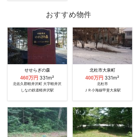
おすすめ物件
せせらぎの森
北杜市大泉町
331m²
331m²
460万円
400万円
北佐久郡軽井沢町 大字軽井沢
北杜市
しなの鉄道軽井沢駅
ＪＲ小海線甲斐大泉駅