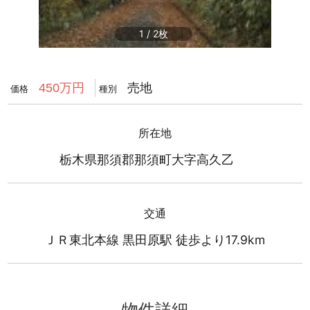
1
/
2
売地
450万円
価格
種別
所在地
栃木県那須郡那須町大字高久乙
交通
ＪＲ東北本線 黒田原駅 徒歩より17.9km
物件詳細