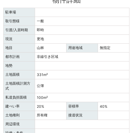
駐車場
取引態様
一般
引渡/入居時期
即時
現況
更地
地目
山林
用途地域
無指定
都市計画
非線引き区域
地勢
土地面積
331m²
土地面積計測方
公簿
式
私道負担面積
100m²
建ぺい率
容積率
20%
40%
土地権利
所有権
接道状況
周辺環境
設備・条件