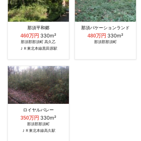
那須平和郷
那須バケーションランド
330m²
330m²
460万円
480万円
那須郡那須町 高久乙
那須郡那須町
ＪＲ東北本線黒田原駅
ロイヤルバレー
330m²
350万円
那須郡那須町
ＪＲ東北本線高久駅