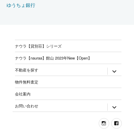
ゆうちょ銀行
ナウラ【貸別荘】シリーズ
ナウラ【nauraa】館山 2023年New【Open】
expand
不動産を探す
child
menu
物件無料査定
会社案内
expand
お問い合わせ
child
menu
Instagram
Face