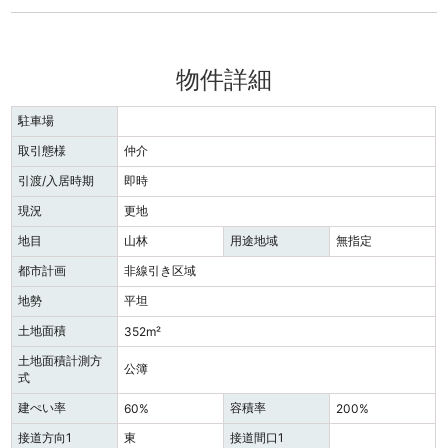
物件詳細
駐車場
取引態様
仲介
引渡/入居時期
即時
現況
更地
地目
山林
用途地域
無指定
都市計画
非線引き区域
地勢
平坦
土地面積
352m²
土地面積計測方
公簿
式
建ぺい率
容積率
60%
200%
接道方向1
東
接道間口1