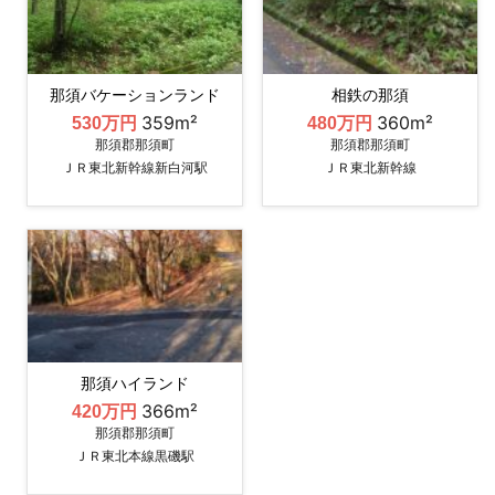
那須バケーションランド
相鉄の那須
359m²
360m²
530万円
480万円
那須郡那須町
那須郡那須町
ＪＲ東北新幹線新白河駅
ＪＲ東北新幹線
那須ハイランド
366m²
420万円
那須郡那須町
ＪＲ東北本線黒磯駅