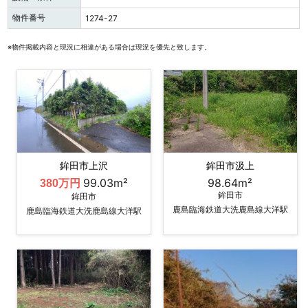
物件番号
1274-27
※物件掲載内容と現況に相違がある場合は現況を優先と致します。
鉾田市上沢
鉾田市汲上
99.03m²
98.64m²
380万円
鉾田市
鉾田市
鹿島臨海鉄道大洗鹿島線大洋駅
鹿島臨海鉄道大洗鹿島線大洋駅