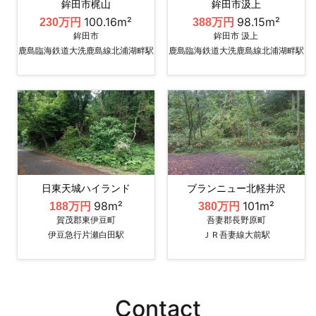
鉾田市梶山
鉾田市汲上
100.16m²
98.15m²
230万円
388万円
鉾田市
鉾田市 汲上
鹿島臨海鉄道大洗鹿島線北浦湖畔駅
鹿島臨海鉄道大洗鹿島線北浦湖畔駅
日東天城ハイランド
ブランニュー北軽井沢
98m²
101m²
188万円
380万円
賀茂郡東伊豆町
吾妻郡長野原町
伊豆急行片瀬白田駅
ＪＲ吾妻線大前駅
Contact