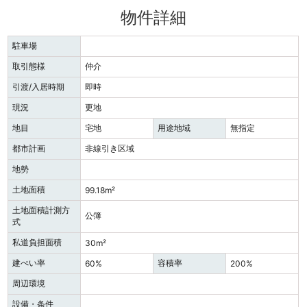
物件詳細
駐車場
取引態様
仲介
引渡/入居時期
即時
現況
更地
地目
宅地
用途地域
無指定
都市計画
非線引き区域
地勢
土地面積
99.18m²
土地面積計測方
公簿
式
私道負担面積
30m²
建ぺい率
容積率
60%
200%
周辺環境
設備・条件