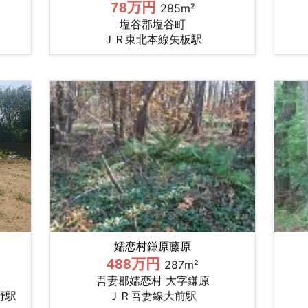
78万円
285m²
塩谷郡塩谷町
ＪＲ東北本線矢板駅
嬬恋村鎌原藤原
488万円
287m²
吾妻郡嬬恋村 大字鎌原
野駅
ＪＲ吾妻線大前駅