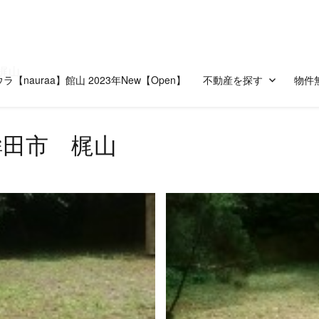
梶山
ラ【nauraa】館山 2023年New【Open】
不動産を探す
物件
鉾田市 梶山