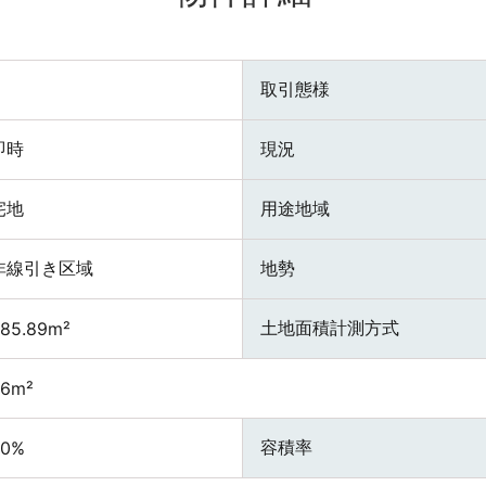
取引態様
即時
現況
宅地
用途地域
非線引き区域
地勢
土地面積計測方式
85.89m²
86m²
容積率
60%