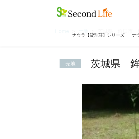
Home
土地
茨城県 鉾田市 
ナウラ【貸別荘】シリーズ
ナウ
茨城県 
売地