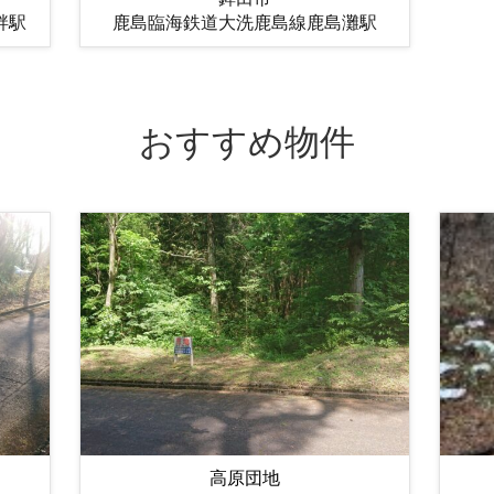
畔駅
鹿島臨海鉄道大洗鹿島線鹿島灘駅
おすすめ物件
高原団地