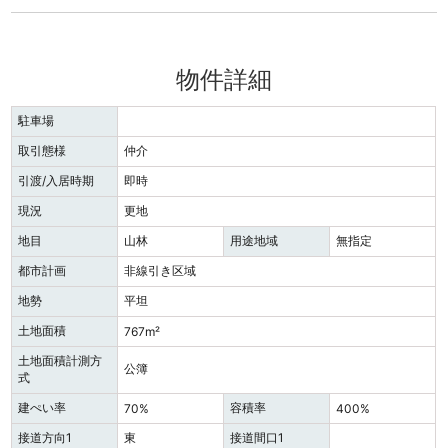
物件詳細
駐車場
取引態様
仲介
引渡/入居時期
即時
現況
更地
地目
山林
用途地域
無指定
都市計画
非線引き区域
地勢
平坦
土地面積
767m²
土地面積計測方
公簿
式
建ぺい率
容積率
70%
400%
接道方向1
東
接道間口1