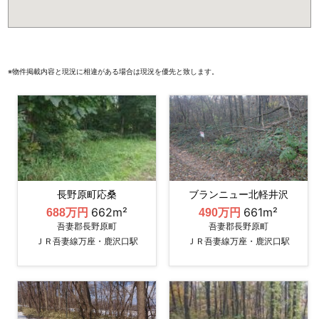
※物件掲載内容と現況に相違がある場合は現況を優先と致します。
長野原町応桑
ブランニュー北軽井沢
662m²
661m²
688万円
490万円
吾妻郡長野原町
吾妻郡長野原町
ＪＲ吾妻線万座・鹿沢口駅
ＪＲ吾妻線万座・鹿沢口駅