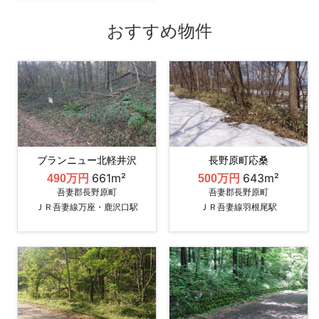
おすすめ物件
ブランニュー北軽井沢
長野原町応桑
661m²
643m²
490万円
500万円
吾妻郡長野原町
吾妻郡長野原町
ＪＲ吾妻線万座・鹿沢口駅
ＪＲ吾妻線羽根尾駅