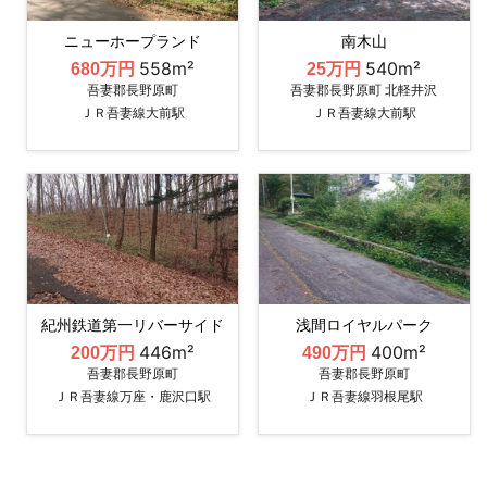
ニューホープランド
南木山
558m²
540m²
680万円
25万円
吾妻郡長野原町
吾妻郡長野原町 北軽井沢
ＪＲ吾妻線大前駅
ＪＲ吾妻線大前駅
紀州鉄道第一リバーサイド
浅間ロイヤルパーク
446m²
400m²
200万円
490万円
吾妻郡長野原町
吾妻郡長野原町
ＪＲ吾妻線万座・鹿沢口駅
ＪＲ吾妻線羽根尾駅