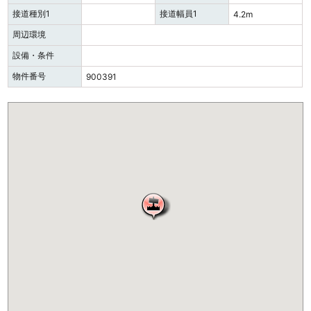
接道種別1
接道幅員1
4.2m
周辺環境
設備・条件
物件番号
900391