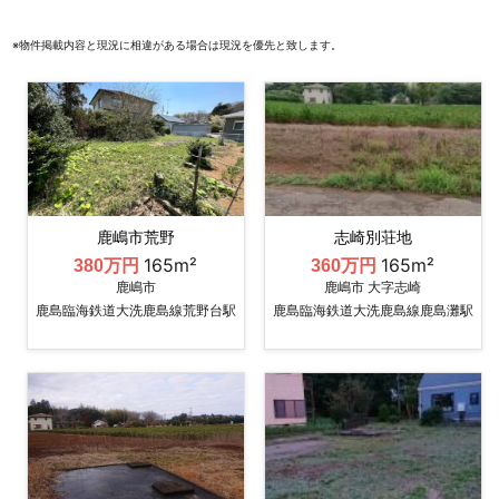
※物件掲載内容と現況に相違がある場合は現況を優先と致します。
鹿嶋市荒野
志崎別荘地
165m²
165m²
380万円
360万円
鹿嶋市
鹿嶋市 大字志崎
鹿島臨海鉄道大洗鹿島線荒野台駅
鹿島臨海鉄道大洗鹿島線鹿島灘駅