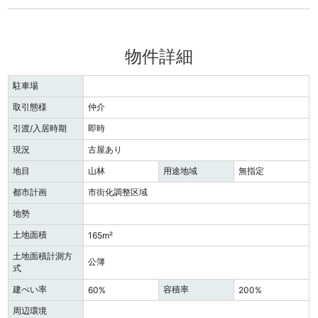
物件詳細
駐車場
取引態様
仲介
引渡/入居時期
即時
現況
古屋あり
地目
山林
用途地域
無指定
都市計画
市街化調整区域
地勢
土地面積
165m²
土地面積計測方
公簿
式
建ぺい率
容積率
60%
200%
周辺環境