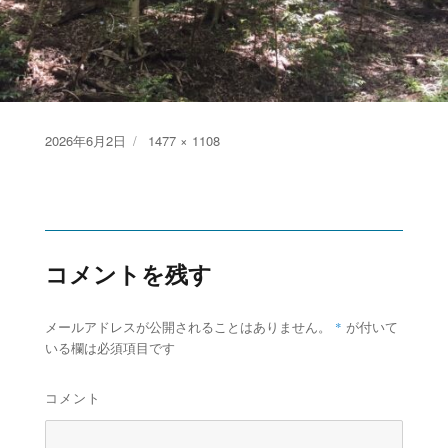
Posted
Full
2026年6月2日
1477 × 1108
on
size
コメントを残す
*
メールアドレスが公開されることはありません。
が付いて
いる欄は必須項目です
コメント