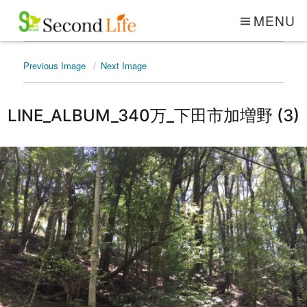
MENU
Previous Image
Next Image
LINE_ALBUM_340万_下田市加増野 (3)