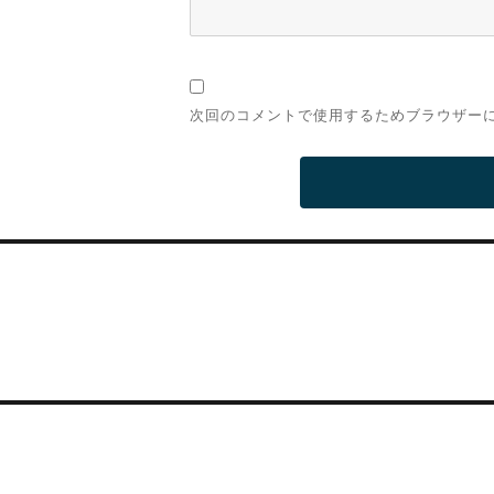
次回のコメントで使用するためブラウザー
投
稿
ナ
ビ
ゲ
ー
シ