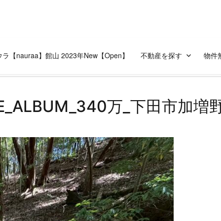
ラ【nauraa】館山 2023年New【Open】
不動産を探す
物件
NE_ALBUM_340万_下田市加増野 