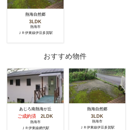
熱海自然郷
3LDK
熱海市
ＪＲ伊東線伊豆多賀駅
おすすめ物件
あじろ南熱海が丘
熱海自然郷
ご成約済
2LDK
3LDK
熱海市
熱海市
ＪＲ伊東線伊豆多賀駅
ＪＲ伊東線網代駅