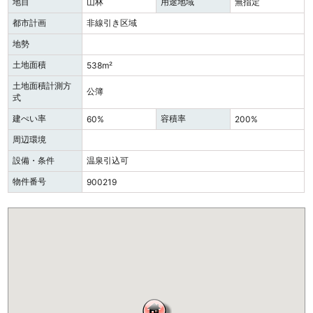
地目
山林
用途地域
無指定
都市計画
非線引き区域
地勢
土地面積
538m²
土地面積計測方
公簿
式
建ぺい率
容積率
60%
200%
周辺環境
設備・条件
温泉引込可
物件番号
900219