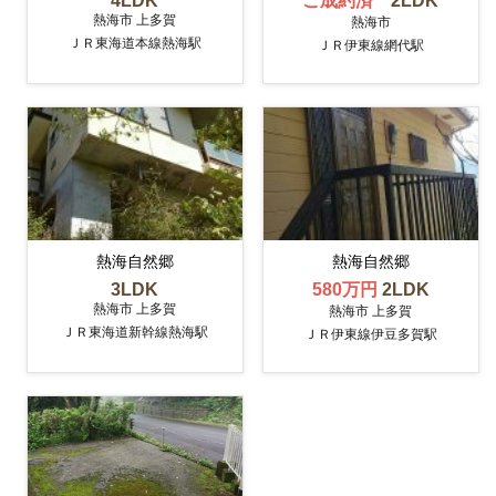
4LDK
ご成約済
2LDK
熱海市 上多賀
熱海市
ＪＲ東海道本線熱海駅
ＪＲ伊東線網代駅
熱海自然郷
熱海自然郷
3LDK
580万円
2LDK
熱海市 上多賀
熱海市 上多賀
ＪＲ東海道新幹線熱海駅
ＪＲ伊東線伊豆多賀駅