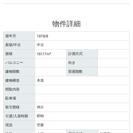
物件詳細
築年月
1978/8
新築/中古
中古
面積
計測方式
161.17m²
バルコニー
向き
建物階数
部屋階数
建物構造
木造
間取内容
駐車場
取引態様
仲介
引渡/入居時期
即時
現況
空家