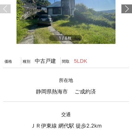
1
/
8
中古戸建
5LDK
価格
種別
間取
所在地
静岡県熱海市 ご成約済
交通
ＪＲ伊東線 網代駅 徒歩2.2km