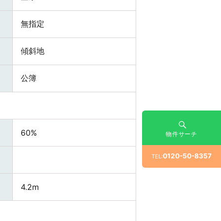
無指定
傾斜地
公簿
60%
物件サーチ
0120-50-8357
TEL:
4.2m