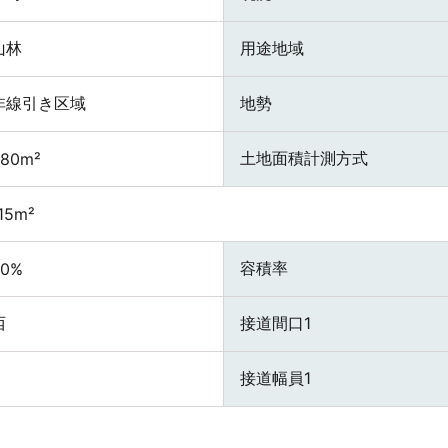
山林
用途地域
非線引き区域
地勢
土地面積計測方式
380m²
15m²
容積率
20%
西
接道間口1
接道幅員1