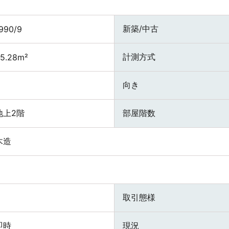
新築/中古
990/9
計測方式
5.28m²
向き
地上2階
部屋階数
木造
取引態様
即時
現況