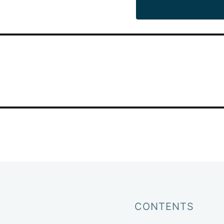
投
稿
ナ
ビ
ゲ
ー
シ
ョ
ン
CONTENTS