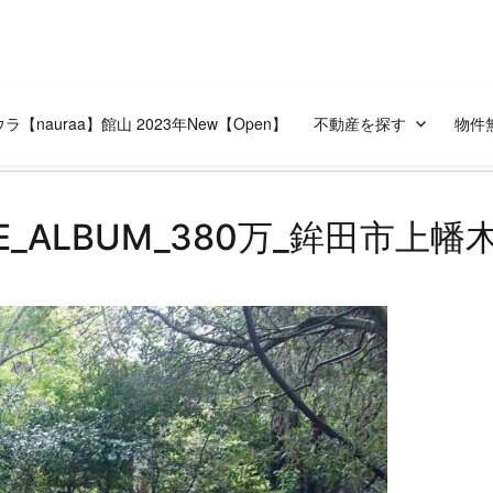
ラ【nauraa】館山 2023年New【Open】
不動産を探す
物件
NE_ALBUM_380万_鉾田市上幡木 