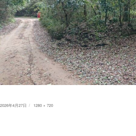
Posted
Full
2026年4月27日
1280 × 720
on
size