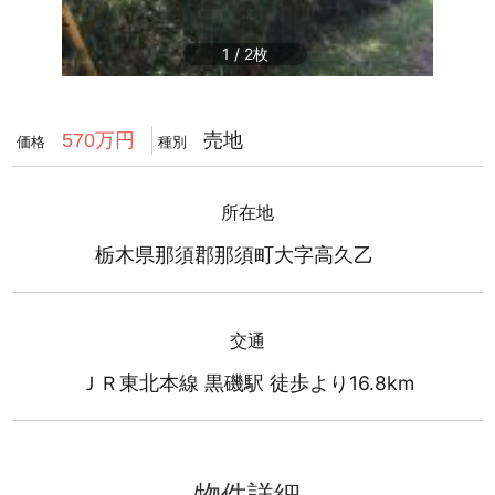
1
/
2
売地
570万円
価格
種別
所在地
栃木県那須郡那須町大字高久乙
交通
ＪＲ東北本線 黒磯駅 徒歩より16.8km
物件詳細