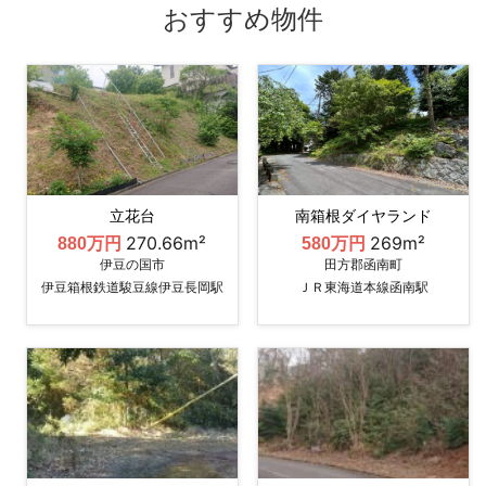
おすすめ物件
立花台
南箱根ダイヤランド
270.66m²
269m²
880万円
580万円
伊豆の国市
田方郡函南町
伊豆箱根鉄道駿豆線伊豆長岡駅
ＪＲ東海道本線函南駅