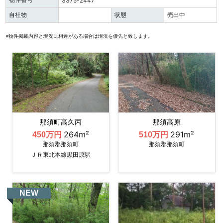
3375-2447
自社物
状態
売出中
※物件掲載内容と現況に相違がある場合は現況を優先と致します。
那須町高久丙
那須高原
264m²
291m²
450万円
510万円
那須郡那須町
那須郡那須町
ＪＲ東北本線黒田原駅
NEW