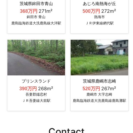
茨城県鉾田市青山
あじろ南熱海が丘
271m²
272m²
368万円
500万円
鉾田市 青山
熱海市
鹿島臨海鉄道大洗鹿島線大洋駅
ＪＲ伊東線網代駅
プリンスランド
茨城県鹿嶋市志崎
268m²
267m²
390万円
520万円
吾妻郡嬬恋村
鹿嶋市 大字志崎
ＪＲ吾妻線大前駅
鹿島臨海鉄道大洗鹿島線鹿島灘駅
Contact