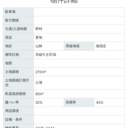
駐車場
取引態様
引渡/入居時期
即時
現況
更地
地目
山林
用途地域
無指定
都市計画
非線引き区域
地勢
土地面積
270m²
土地面積計測方
公簿
式
私道負担面積
82m²
建ぺい率
容積率
20%
40%
周辺環境
設備・条件
物件番号